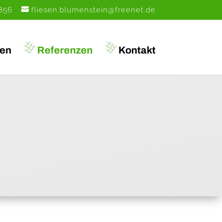
856
fliesen.blumenstein@freenet.de
gen
Referenzen
Kontakt